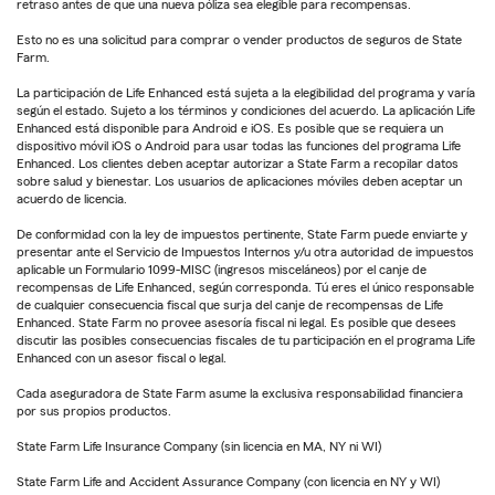
retraso antes de que una nueva póliza sea elegible para recompensas.
Esto no es una solicitud para comprar o vender productos de seguros de State
Farm.
La participación de Life Enhanced está sujeta a la elegibilidad del programa y varía
según el estado. Sujeto a los términos y condiciones del acuerdo. La aplicación Life
Enhanced está disponible para Android e iOS. Es posible que se requiera un
dispositivo móvil iOS o Android para usar todas las funciones del programa Life
Enhanced. Los clientes deben aceptar autorizar a State Farm a recopilar datos
sobre salud y bienestar. Los usuarios de aplicaciones móviles deben aceptar un
acuerdo de licencia.
De conformidad con la ley de impuestos pertinente, State Farm puede enviarte y
presentar ante el Servicio de Impuestos Internos y/u otra autoridad de impuestos
aplicable un Formulario 1099-MISC (ingresos misceláneos) por el canje de
recompensas de Life Enhanced, según corresponda. Tú eres el único responsable
de cualquier consecuencia fiscal que surja del canje de recompensas de Life
Enhanced. State Farm no provee asesoría fiscal ni legal. Es posible que desees
discutir las posibles consecuencias fiscales de tu participación en el programa Life
Enhanced con un asesor fiscal o legal.
Cada aseguradora de State Farm asume la exclusiva responsabilidad financiera
por sus propios productos.
State Farm Life Insurance Company (sin licencia en MA, NY ni WI)
State Farm Life and Accident Assurance Company (con licencia en NY y WI)