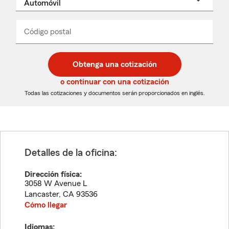
un
nombre
de
producto
del
Código postal
Ingresa
Ingresa
_____
menú
un
un
desplegable
código
código
postal
postal
Obtenga una cotización
de
de
5
5
o continuar con una cotización
dígitos
dígitos
Todas las cotizaciones y documentos serán proporcionados en inglés.
Detalles de la oficina:
Dirección física:
3058 W Avenue L
Lancaster
,
CA
93536
Cómo llegar
Idiomas: