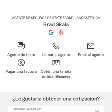
®
AGENTE DE SEGUROS DE STATE FARM
,
LANCASTER
, CA
Brad Skala
Agente de texto
Llamar al agente
Email al agente
Pagar una factura
Obtén una tarjeta
de identificación
¿Le gustaría obtener una cotización?
Seleccione un producto
Seleccione