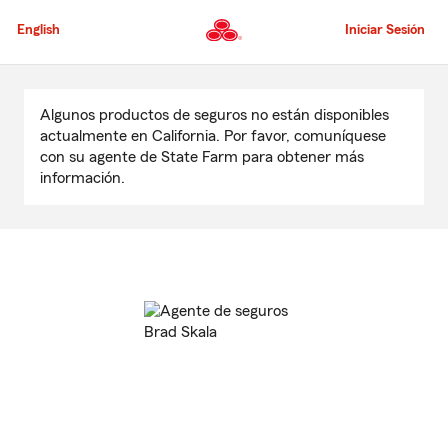
Pasar
al
English
Iniciar Sesión
contenido
principal
Comienzo
del
Algunos productos de seguros no están disponibles
contenido
actualmente en California. Por favor, comuníquese
principal
con su agente de State Farm para obtener más
información.